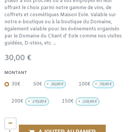
plaisir à vos proches ou à vos employés en leur
offrant le choix parmi notre gamme de vins, de
coffrets et cosmétiques Maison Eole. Valable sur
notre e-boutique ou à la boutique du Domaine,
également valable pour les événements organisés
par le Domaine du Chant d' Eole comme nos visites
guidées, D-stess, etc ...
30,00
€
MONTANT
30€
50€
100€
+
20,00
€
+
70,00
€
200€
150€
+
170,00
€
+
120,00
€
AJOUTER AU PANIER