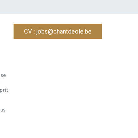
CV : jobs@chantdeole.be
 se
e
prit
ous