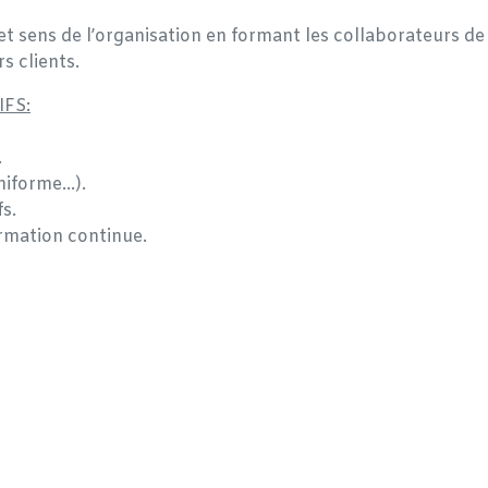
 et sens de l’organisation en formant les collaborateurs de 
s clients.
FS:
.
niforme…).
s.
ormation continue.