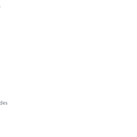
y
 des