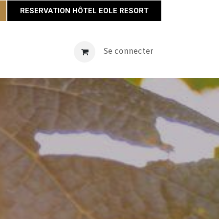
RESERVATION HÔTEL EOLE RESORT
vènements
Maison Éole
Se connecter
Contact
Actualités