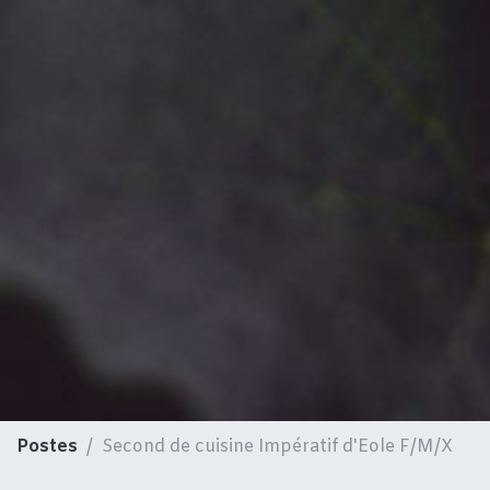
Postes
Second de cuisine Impératif d'Eole F/M/X