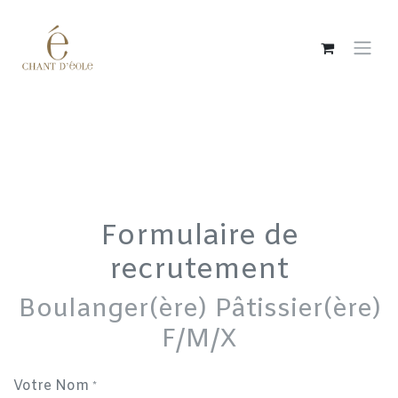
Se rendre au contenu
Formulaire de
recrutement
Boulanger(ère) Pâtissier(ère)
F/M/X
Votre Nom
*