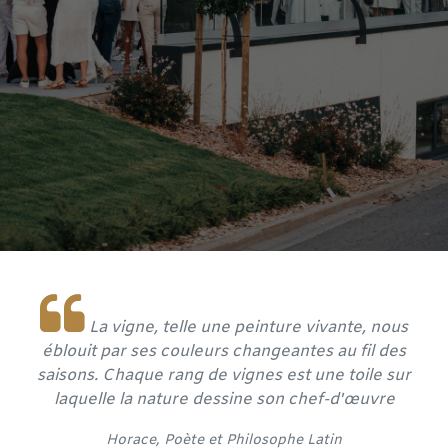
La vigne, telle une peinture vivante, nous
éblouit par ses couleurs changeantes au fil des
saisons. Chaque rang de vignes est une toile sur
laquelle la nature dessine son chef-d'œuvre
​Horace, Poète et
Philosophe Latin