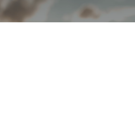
Le Domaine du Chant
d'Eole: vignoble,
gastronomie et
oenotourisme!