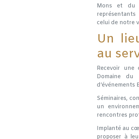
Mons et du B
représentants 
celui de notre 
Un lie
au ser
Recevoir une 
Domaine du 
d’événements B
Séminaires, con
un environneme
rencontres prof
Implanté au cœu
proposer à leu