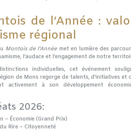
tois de l’Année : valor
sme régional
du
Montois de l’Année
met en lumière des parcours
ynamisme, l’audace et l’engagement de notre territoi
istinctions individuelles, cet événement soulig
a région de Mons regorge de talents, d’initiatives et
ent activement à son développement économ
éats 2026:
on
– Économie (Grand Prix)
 du Rire
– Citoyenneté