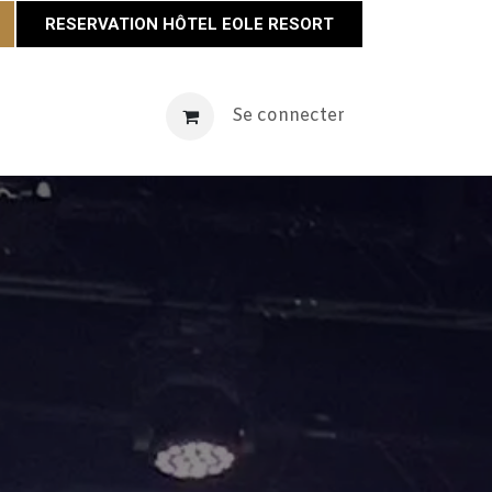
RESERVATION HÔTEL EOLE RESORT
vènements
Maison Éole
Se connecter
Contact
Actualités