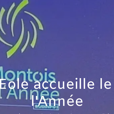
Eole accueille l
l'Année