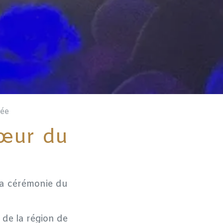
née
cœur du
 la cérémonie du
 de la région de