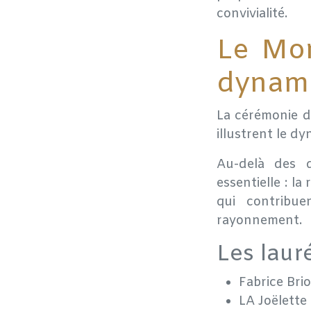
convivialité.
Le Mon
dynami
La cérémonie 
illustrent le d
Au-delà des d
essentielle : l
qui contribu
rayonnement.
Les laur
Fabrice Bri
LA Joëlette