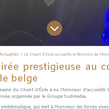
Actualités
Le Chant d'Eole accueille le Montois de l'An
irée prestigieuse au 
le belge
aine du Chant d’Éole
a eu l’honneur d’accueillir
Année
, organisée par le Groupe Sudmedia.
mblématique, qui met à l’honneur les forces vives