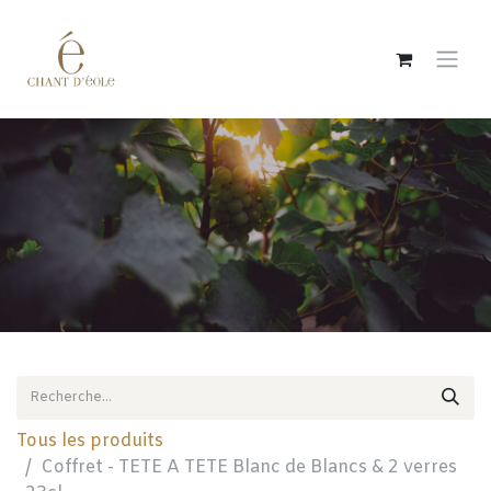
Se rendre au contenu
Tous les produits
Coffret - TETE A TETE Blanc de Blancs & 2 verres