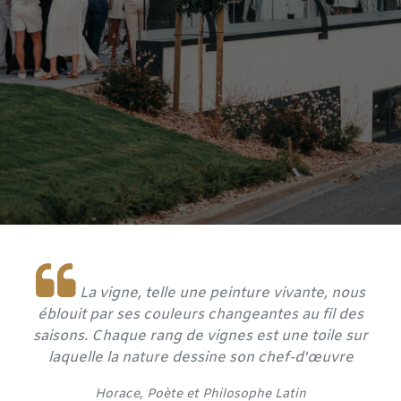
La vigne, telle une peinture vivante, nous
éblouit par ses couleurs changeantes au fil des
saisons. Chaque rang de vignes est une toile sur
laquelle la nature dessine son chef-d'œuvre
​Horace, Poète et
Philosophe Latin