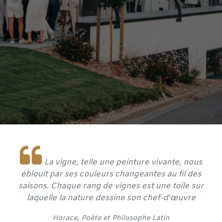
La vigne, telle une peinture vivante, nous
éblouit par ses couleurs changeantes au fil des
saisons. Chaque rang de vignes est une toile sur
laquelle la nature dessine son chef-d'œuvre
​Horace, Poète et
Philosophe Latin