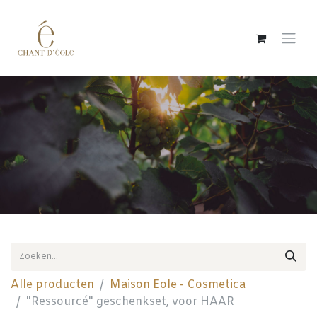
Overslaan naar inhoud
Alle producten
Maison Eole - Cosmetica
"Ressourcé" geschenkset, voor HAAR