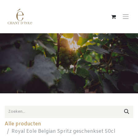
Overslaan naar inhoud
Alle producten
Royal Eole Belgian Spritz geschenkset 50cl