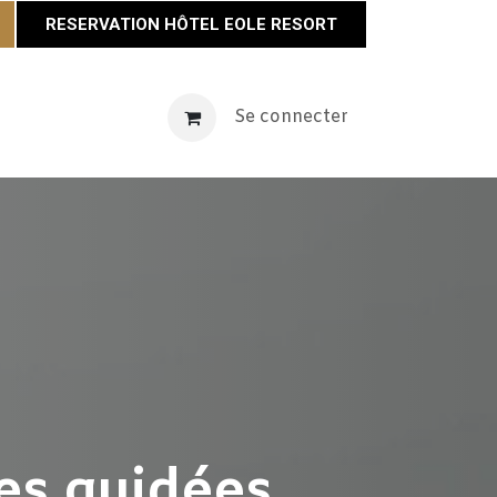
RESERVATION HÔTEL EOLE RESORT
vènements
Maison Éole
Se connecter
Contact
Actualités
tes guidées